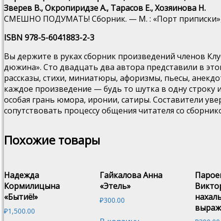
Зверев В., Окропиридзе А., Тарасов Е., Хозяинова Н.
СМЕШНО ПОДУМАТЬ! Сборник. — М. : «Порт приписки», 20
ISBN 978-5-6041883-2-3
Вы держите в руках сборник произведений членов Кл
дюжина». Сто двадцать два автора представили в это
рассказы, стихи, миниатюры, афоризмы, пьесы, анекдо
каждое произведение — будь то шутка в одну строку 
особая грань юмора, иронии, сатиры. Составители уве
сопутствовать процессу общения читателя со сборн
Похожие товары
Надежда
Гайкалова Анна
Парое
Кормилицына
«Этель»
Викто
«Бытиё!»
нахал
₽
300.00
выраж
₽
1,500.00