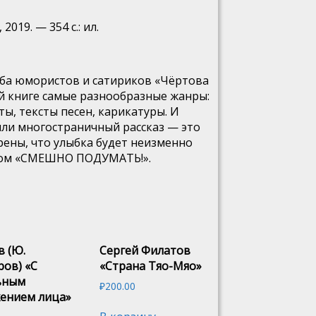
19. — 354 с.: ил.
уба юмористов и сатириков «Чёртова
й книге самые разнообразные жанры:
ты, тексты песен, карикатуры. И
или многостраничный рассказ — это
рены, что улыбка будет неизменно
иком «СМЕШНО ПОДУМАТЬ!».
в (Ю.
Сергей Филатов
ров) «С
«Страна Тяо-Мяо»
ьным
₽
200.00
ением лица»