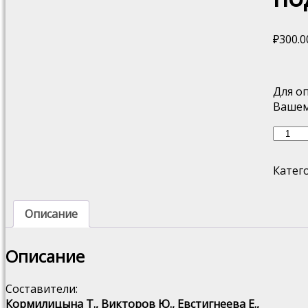
₽
300.0
Для о
Вашем
Колич
товар
Клуб
Катег
Чёрто
дюжи
"Смеш
Описание
подум
Описание
Составители:
Кормилицына Т., Викторов Ю., Евстигнеева Е.,