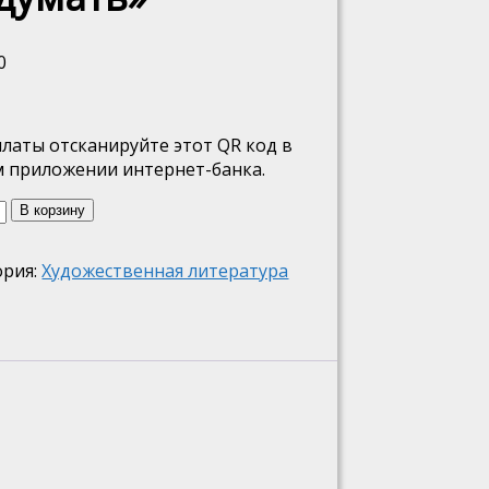
0
платы отсканируйте этот QR код в
 приложении интернет-банка.
ество
В корзину
а
ория:
Художественная литература
ва
на
но
ать"