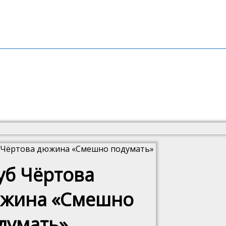
б Чёртова дюжина «Смешно подумать»
уб Чёртова
жина «Смешно
думать»